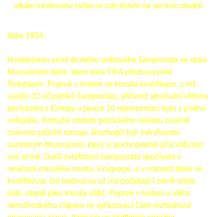
utkání mistrovství světa se zde tísnilo na sto tisíc diváků
Itálie 1934
Hostitelskou zemí druhého světového šampionátu se stala
Mussoliniho Itálie, které dala FIFA přednost před
Švédskem. Poprvé v historii se konala kvalifikace, z níž
vzešlo 32 účastníků šampionátu, přičemž absolutní většina
pocházela z Evropy a pouze 10 reprezentací bylo z jiného
světadílu. Bohužel období politického neklidu značně
ovlivnilo průběh turnaje. Rozhodčí byli ovlivňováni
samotným Mussolinim, který si pochopitelně přál vítězství
své země. Další zvláštnost šampionátu spočívala v
neúčasti minulého mistra, Uruguaye, a v nutnosti Itálie se
kvalifikovat. Do budoucna už má pořádající země místo
jisté, stejně jako minulý vítěz. Poprvé v historii o vítězi
nerozhodného zápasu ve vyřazovací části rozhodoval