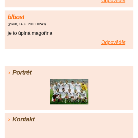
Odpovědět
blbost
(
jakub
,
14. 6. 2010
10:49
)
je to úplná magořina
Odpovědět
Portrét
Kontakt