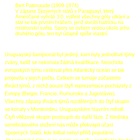
Bert Patenaude (1909-1974)
V zápase Spojených států s Paraguayí, který
Američané vyhráli 3:0, vstřelil všechny góly utkání a
stal se tak prvním hráčem, jenž docílil hatricku na
mistrovství světa. Spory se ovšem vedou okolo jeho
druhého gólu, ten byl údajně spíše vlastní.
Uruguayský šampionát byl jediný, kam byly jednotlivé týmy
zvány, tudíž se nekonala žádná kvalifikace. Neochota
evropských týmu cestovat přes Atlantický oceán se tak
projevila v jejich počtu. Celkem se turnaje zúčastnilo
třináct týmů, z nichž pouze čtyři reprezentace pocházely z
Evropy (Belgie, Francie, Rumunsko a Jugoslávie).
Všechny zápasy třinácti týmů rozdělených do čtyř skupin
se konaly v Montevideu, Uruguayském hlavním městě.
Čtyři vítězové skupin postoupili do další fáze. Z hlediska
semifinálového složení nás může překvapit účast
Spojených Států, kde fotbal nebyl příliš populární.