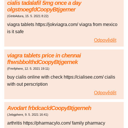
cialis tadalafil 5mg once a day
olgstnoegfdCoopyBtjgerner
(
GtnbAdura
,
15. 5. 2021
8:22
)
viagra tablets https://jokviagra.com/ viagra from mexico
is it safe
Odpovědět
viagra tablets price in chennai
fhwsbbolthdCoopyBtjgernek
(
Fmrfphere
,
12. 5. 2021
19:11
)
buy cialis online with check https://cialisee.com/ cialis
with out perscription
Odpovědět
Avodart frbdcacldCoopyBtjgerneh
(
Jebgphere
,
9. 5. 2021
16:41
)
arthritis https://pharmacylo.com/ family pharmacy