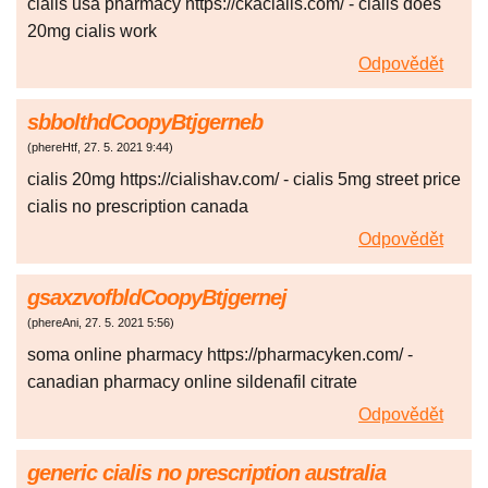
cialis usa pharmacy https://ckacialis.com/ - cialis does
20mg cialis work
Odpovědět
sbbolthdCoopyBtjgerneb
(
phereHtf
,
27. 5. 2021
9:44
)
cialis 20mg https://cialishav.com/ - cialis 5mg street price
cialis no prescription canada
Odpovědět
gsaxzvofbldCoopyBtjgernej
(
phereAni
,
27. 5. 2021
5:56
)
soma online pharmacy https://pharmacyken.com/ -
canadian pharmacy online sildenafil citrate
Odpovědět
generic cialis no prescription australia