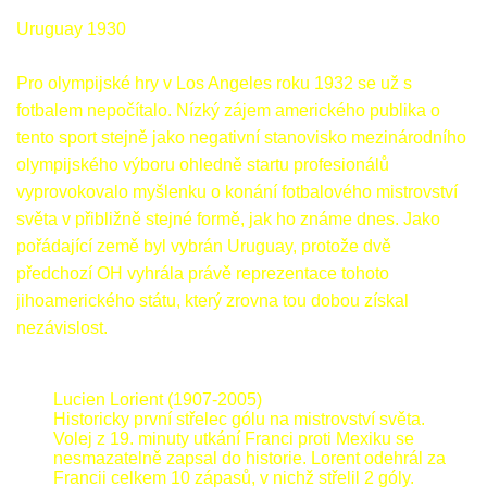
Uruguay 1930
Pro olympijské hry v Los Angeles roku 1932 se už s
fotbalem nepočítalo. Nízký zájem amerického publika o
tento sport stejně jako negativní stanovisko mezinárodního
olympijského výboru ohledně startu profesionálů
vyprovokovalo myšlenku o konání fotbalového mistrovství
světa v přibližně stejné formě, jak ho známe dnes. Jako
pořádající země byl vybrán Uruguay, protože dvě
předchozí OH vyhrála právě reprezentace tohoto
jihoamerického státu, který zrovna tou dobou získal
nezávislost.
Lucien Lorient (1907-2005)
Historicky první střelec gólu na mistrovství světa.
Volej z 19. minuty utkání Franci proti Mexiku se
nesmazatelně zapsal do historie. Lorent odehrál za
Francii celkem 10 zápasů, v nichž střelil 2 góly.