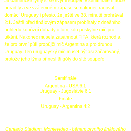
Jihoamerické týmy si se svými soupeři v semifinále hladce
poradily a ve vzájemném zápase se nakonec radoval
domácí Uruguay i přesto, že ještě ve 38. minutě prohrával
2:1. Ještě před finálovým zápasem probíhaly z dnešního
pohledu kuriózní dohady o tom, kdo poskytne míč pro
utkání. Nakonec musela zasáhnout FIFA, která rozhodla,
že pro první půli propůjčí míč Argentina a pro druhou
Uruguay. Ten uruguayský míč musel být asi začarovaný,
protože jeho týmu přinesl tři góly do sítě soupeře.
Semifinále
Argentina - USA 6:1
Uruguay - Jugoslávie 6:1
Finále
Uruguay - Argentina 4:2
Centario Stadium, Montevideo - během prvního finálového