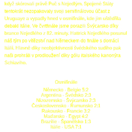
když skórovali právě Puč s Nejedlým. Spojené Státy
tentokrát nezopakovaly svoji semifinálovou účast z
Uruguaye a vypadly hned v osmifinále, kde jim uštědřila
debakl Itálie. Ve čvrtfinále jsme porazili Švýcarsko díky
brance Nejedlého z 82. minuty. Hattrick Nejedlého posunul
náš tým po vítězství nad Německem do finále s domácí
Itálií. Hlavně díky neobjektivnosti švédského sudího pak
naši prohráli v prodloužení díky gólu italského kanonýra
Schiaviho.
Osmifinále
Německo - Belgie 5:2
Argentina - Švédsko 2:3
Nizozemsko - Švýcarsko 2:3
Československo - Rumunsko 2:1
Rakousko - Francie 3:2
Maďarsko - Egypt 4:2
Brazílie - Španělsko 1:3
Itálie - USA 7:1