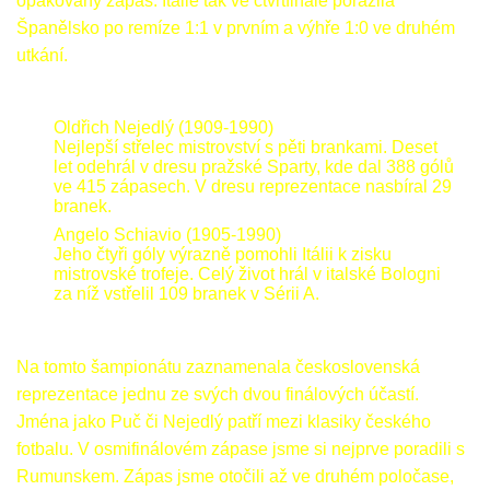
opakovaný zápas. Itálie tak ve čtvrtfinále porazila
Španělsko po remíze 1:1 v prvním a výhře 1:0 ve druhém
utkání.
Oldřich Nejedlý (1909-1990)
Nejlepší střelec mistrovství s pěti brankami. Deset
let odehrál v dresu pražské Sparty, kde dal 388 gólů
ve 415 zápasech. V dresu reprezentace nasbíral 29
branek.
Angelo Schiavio (1905-1990)
Jeho čtyři góly výrazně pomohli Itálii k zisku
mistrovské trofeje. Celý život hrál v italské Bologni
za níž vstřelil 109 branek v Sérii A.
Na tomto šampionátu zaznamenala československá
reprezentace jednu ze svých dvou finálových účastí.
Jména jako Puč či Nejedlý patří mezi klasiky českého
fotbalu. V osmifinálovém zápase jsme si nejprve poradili s
Rumunskem. Zápas jsme otočili až ve druhém poločase,