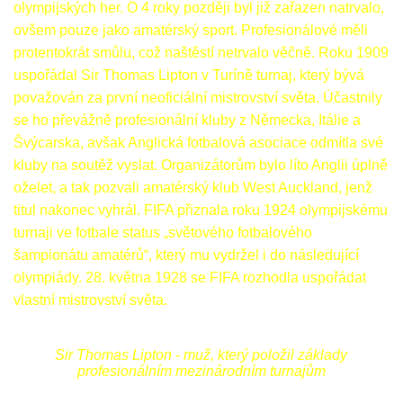
olympijských her. O 4 roky později byl již zařazen natrvalo,
ovšem pouze jako amatérský sport. Profesionálové měli
protentokrát smůlu, což naštěstí netrvalo věčně. Roku 1909
uspořádal Sir Thomas Lipton v Turíně turnaj, který bývá
považován za první neoficiální mistrovství světa. Účastnily
se ho převážně profesionální kluby z Německa, Itálie a
Švýcarska, avšak Anglická fotbalová asociace odmítla své
kluby na soutěž vyslat. Organizátorům bylo líto Anglii úplně
oželet, a tak pozvali amatérský klub West Auckland, jenž
titul nakonec vyhrál. FIFA přiznala roku 1924 olympijskému
turnaji ve fotbale status „světového fotbalového
šampionátu amatérů“, který mu vydržel i do následující
olympiády. 28. května 1928 se FIFA rozhodla uspořádat
vlastní mistrovství světa.
Sir Thomas Lipton - muž, který položil základy
profesionálním mezinárodním turnajům