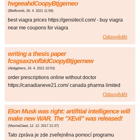
hvgeeahdCoopyBtjgerneo
(
Bbdfsomb
,
26. 4. 2021
11:59
)
best viagra prices https://gensitecil.com/ - buy viagra
near me coupons for viagra
Odpovědět
writing a thesis paper
fcsgsaxzvofbldCoopyBtjgernew
(
Abdgphere
,
24. 4. 2021
10:53
)
order prescriptions online without doctor
https://canadianeve21.com/ canada pharma limited
Odpovědět
Elon Musk was right: artifitial intelligence will
make new WAR. The "XEvil" was released!
(
MashaGlawl
,
12. 12. 2017
21:37
)
Tato zpráva je zde zveřejněna pomocí programu