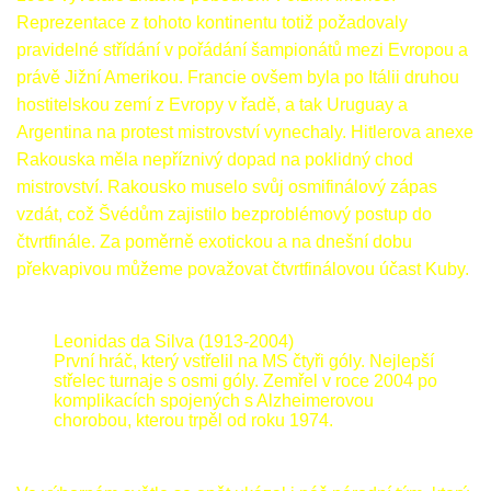
Reprezentace z tohoto kontinentu totiž požadovaly
pravidelné střídání v pořádání šampionátů mezi Evropou a
právě Jižní Amerikou. Francie ovšem byla po Itálii druhou
hostitelskou zemí z Evropy v řadě, a tak Uruguay a
Argentina na protest mistrovství vynechaly. Hitlerova anexe
Rakouska měla nepříznivý dopad na poklidný chod
mistrovství. Rakousko muselo svůj osmifinálový zápas
vzdát, což Švédům zajistilo bezproblémový postup do
čtvrtfinále. Za poměrně exotickou a na dnešní dobu
překvapivou můžeme považovat čtvrtfinálovou účast Kuby.
Leonidas da Silva (1913-2004)
První hráč, který vstřelil na MS čtyři góly. Nejlepší
střelec turnaje s osmi góly. Zemřel v roce 2004 po
komplikacích spojených s Alzheimerovou
chorobou, kterou trpěl od roku 1974.