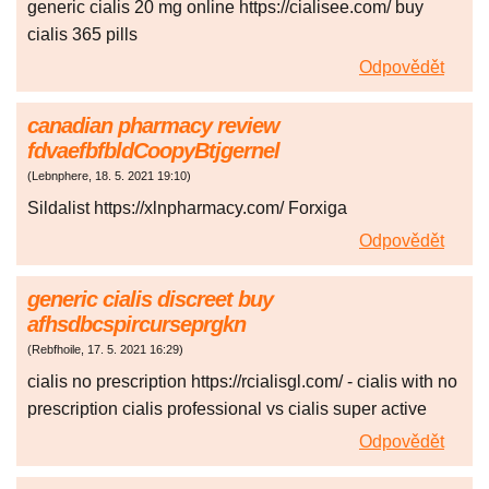
generic cialis 20 mg online https://cialisee.com/ buy
cialis 365 pills
Odpovědět
canadian pharmacy review
fdvaefbfbldCoopyBtjgernel
(
Lebnphere
,
18. 5. 2021
19:10
)
Sildalist https://xlnpharmacy.com/ Forxiga
Odpovědět
generic cialis discreet buy
afhsdbcspircurseprgkn
(
Rebfhoile
,
17. 5. 2021
16:29
)
cialis no prescription https://rcialisgl.com/ - cialis with no
prescription cialis professional vs cialis super active
Odpovědět