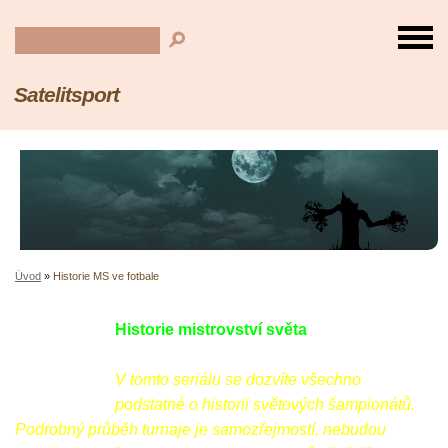
Satelitsport
Úvod
»
Historie MS ve fotbale
Historie mistrovství světa
V tomto seriálu se dozvíte všechno
podstatné o historii světových šampionátů.
Podrobný průběh turnaje je samozřejmostí, nebudou