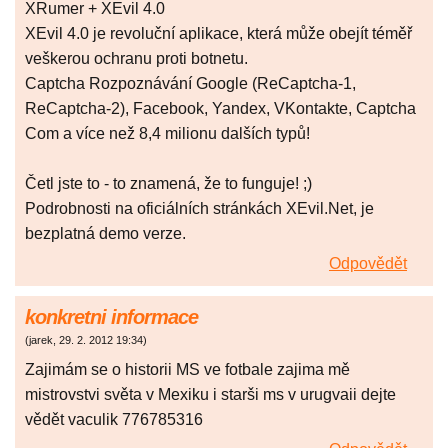
XRumer + XEvil 4.0
XEvil 4.0 je revoluční aplikace, která může obejít téměř
veškerou ochranu proti botnetu.
Captcha Rozpoznávání Google (ReCaptcha-1,
ReCaptcha-2), Facebook, Yandex, VKontakte, Captcha
Com a více než 8,4 milionu dalších typů!
Četl jste to - to znamená, že to funguje! ;)
Podrobnosti na oficiálních stránkách XEvil.Net, je
bezplatná demo verze.
Odpovědět
konkretni informace
(
jarek
,
29. 2. 2012
19:34
)
Zajimám se o historii MS ve fotbale zajima mě
mistrovstvi světa v Mexiku i starši ms v urugvaii dejte
vědět vaculik 776785316