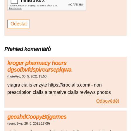
Přehled komentářů
kroger pharmacy hours
dgsolbvfdspircurseplqwa
(
hoileVed
,
30. 5. 2021
15:50
)
viagra cialis enzyte https://krocialis.com/ - non
prescription cialis alternative cialis reviews photos
Odpovědět
geeahdCoopyBtjgernes
(
sombSwa
,
28. 5. 2021
17:09
)