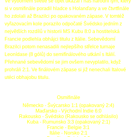
Ve výborném světle se opět ukázal i náš národní tým, který
si v osmifinále poradil hladce s Holanďany a ve čtvrtfinále
ho zdolali až Brazilci po opakovaném zápase. V tomtéž
vyřazovacím kole porazilo odpočaté Švédsko jedním z
největších rozdílů v historii MS Kubu 8:0 a hostitelská
Francie podlehla obhájci titulu z Itálie. Sebevědomí
Brazilci potom nenasadili nejlepšího střelce turnaje
Leonídase (8 gólů) do semifínálového utkání s Itálií.
Přehnané sebevědomí se jim ovšem nevyplatilo, když
prohráli 2:1. Ve finálovém zápase si již nenechali Italové
utéci obhajobu titulu.
Osmifinále
Německo - Švýcarsko 1:1 (opakovaný 2:4)
Maďarsko - Východní Indie 6:0
Rakousko - Švédsko (Rakousko se odhlásilo)
Kuba - Rumunsko 3:3 (opakovaný 2:1)
Francie - Belgie 3:1
Itálie - Norsko 2:1