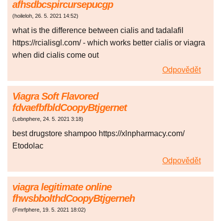
afhsdbcspircursepucgp
(
hoileloh
,
26. 5. 2021
14:52
)
what is the difference between cialis and tadalafil
https://rcialisgl.com/ - which works better cialis or viagra
when did cialis come out
Odpovědět
Viagra Soft Flavored
fdvaefbfbldCoopyBtjgernet
(
Lebnphere
,
24. 5. 2021
3:18
)
best drugstore shampoo https://xlnpharmacy.com/
Etodolac
Odpovědět
viagra legitimate online
fhwsbbolthdCoopyBtjgerneh
(
Fmrfphere
,
19. 5. 2021
18:02
)