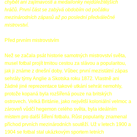
chybět ani zajímavosti a medailonky nejdůležitějších
hráčů. První část se zabývá obdobím od počátku
mezinárodních zápasů až po poslední předválečné
mistrovství.
Před prvním mistrovstvím
Než se začala psát historie samotných mistrovství světa,
musel fotbal projít trnitou cestou za slávou a popularitou,
jak ji známe z dnešní doby. Vůbec první mezistátní zápas
sehrály týmy Anglie a Skotska roku 1872. Vlastně ani
žádné jiné reprezentace takové utkání sehrát nemohly,
protože kopaná byla rozšířená pouze na britských
ostrovech. Velká Británie, jako největší koloniální velmoc a
zároveň vůdčí hegemon celého světa, byla ideálním
místem pro další šíření fotbalu. Růst popularity znamenal
příchod prvních mezinárodních soutěží. Už v letech 1900 a
1904 se fotbal stal ukázkovým sportem letních